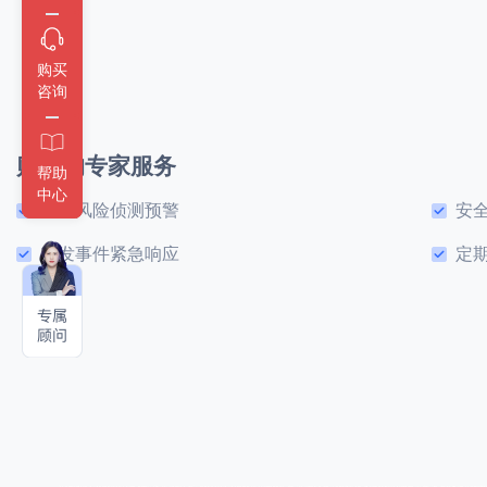
购买
咨询
贴心的专家服务
帮助
中心
高危风险侦测预警
安
突发事件紧急响应
定