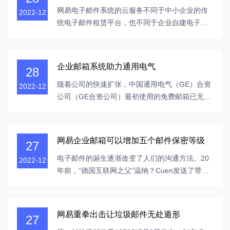
箱。自2012年8月以来，COREMAIL已为1300多
网易电子邮件系统的云服务不同于中小企业的传
2022-12
万商业用户...
统电子邮件租赁平台，也不同于企业自建电子邮
件系统的形式。相反，它提供了一个企业消息传
递系统托管应用程序，这是一个新的企业自定义
消息传递云服务。1.私有云中的数据分离存储技
企业邮箱系统助力通用电气
28
术网易邮件系统云计算平台，以强大的Dell高端四
核服务器和NAS存储设备作为硬件环境；...
随着公司的快速扩张，中国通用电气（GE）合资
2022-12
公司（GE合资公司）最初使用的免费邮箱已无法
满足公司的功能、信息安全和服务需求。公司需
要使用高科技电子邮件技术而不是邮箱。由于担
心租赁公司邮箱的安全，独立邮件系统面临一系
网易企业邮箱可以增加五个邮件保密等级
27
列问题，如早期的整体规划困难、缺乏后期维护
和高昂的投资成本。如何在降低管理成本的同...
电子邮件的诞生逐渐改变了人们的沟通方法。20
2022-12
年前，“德国互联网之父”温纳？Cuen发送了带有
附件的电子邮件，并使电子邮件内容更加丰富多
彩。随着企业计算机化的加速，电子邮件附件由
各种类型和应用程序供给。目前，中国有各种尖
网易重拳出击让垃圾邮件无处遁形
27
端的电子邮件附件应用程序用于网易保管电子邮