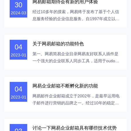
网易邮箱期待会有新的用户体验
30
旅，而是该网络公司的电子邮件地址。丁磊先生
告诉记者，“个人邮件业务是有利可图的，但...
经过10多年的摸索，网易终于发布了基于个人信
2024-03
息服务经验的企业信息服务。自1997年成立以
来，网易成功开发了电子邮件系统。从那时起，
棘手的电子邮件服务经历了一系列严重的变化，
例如，163个免费电子邮件更新变成了25 MB，遵
关于网易邮箱的功能特色
04
守了免费电子邮件政策，集成了高端国际防病毒
引擎，并宣布电子邮件进入G时代，免费的电子
第一、网易简易企业目录网易友好联系人插件是
2023-01
邮...
一个强大的企业联系人同步工具，适用于outlook
和Foxmail等热门客户。网易企业邮件用户可以通
过安装此插件将公司通讯簿的完整组织结构导入
客户端，从而使与公司人员的沟通更加方便和高
网易企业邮箱不断孵化新的功能
04
效。主要特点：同步公司地址簿：登录上网本公
司邮箱，将公司地址簿导入客户端...
网易邮件企业邮箱成立于2002年，是最早运用电
2023-01
子邮件进行营销的品牌之一。经过10年的稳定开
展，咱们积累了丰厚的企业邮件管理经历，已成
为中国最著名的企业邮件品牌之一。现在，eiseki
取得了IT服务管理系统认证（ISO/IEC 2000 0-
讨论一下网易企业邮箱具有哪些技术优势