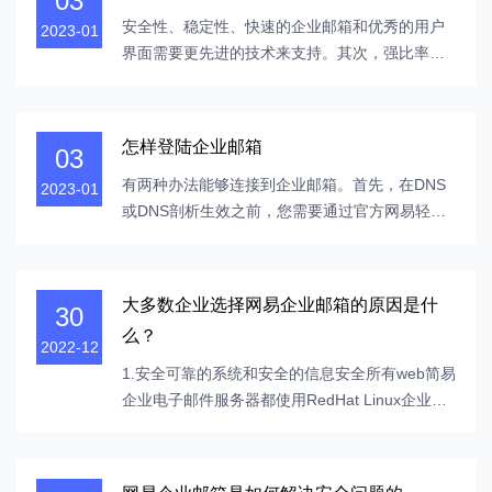
03
1:2005要求构建和执行适用于邮件系统（企业邮
箱）运营和维护服务的IT服务系统以及质量控制
安全性、稳定性、快速的企业邮箱和优秀的用户
2023-01
系...
界面需要更先进的技术来支持。其次，强比率技
术分析了网易企业邮箱的技术优势。首先，凭借
卓越的网易质量，一个易于用于通知和电子邮件
接收的企业邮箱保证在国家主干网易节点上安装
怎样登陆企业邮箱
03
大型矩阵服务器架构，并具有10g带宽。海外服务
器提供充足的带宽和卓越的网易质量，能够快...
有两种办法能够连接到企业邮箱。首先，在DNS
2023-01
或DNS剖析生效之前，您需要通过官方网易轻松
企业邮件站点登录。在官方网站电子邮件站点的
右上角，单击公司邮件用户注册，输入用户名和
密码并登录。现在，您只能挑选英文和简体中文
大多数企业选择网易企业邮箱的原因是什
30
登录公司邮箱。另一个是启用了DNS剖析。
么？
Mail.yourdomain.com（域名是公司的域名）十分
2022-12
有用，由...
1.安全可靠的系统和安全的信息安全所有web简易
企业电子邮件服务器都使用RedHat Linux企业服
务器。每个服务器都提供用于控制访问的
iptables。只有服务的专用端口是开放的，以确保
服务安全。网易企业邮箱系统模块之间的分布式