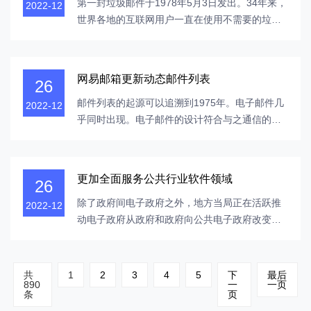
件系统保管。今天，随着互联网的快速开展...
第一封垃圾邮件于1978年5月3日发出。34年来，
2022-12
世界各地的互联网用户一直在使用不需要的垃圾
邮件。垃圾邮件会花费大量时间处理电子邮件，
不仅会降低生产率，还会消耗用户宝贵的网易带
宽资源，并阻止正常的网易服务操作。为了应对
网易邮箱更新动态邮件列表
26
智能互联网垃圾邮件的趋势，网易在中国建立了
第一个反垃圾邮件服务管理中心（CAC），并利
邮件列表的起源可以追溯到1975年。电子邮件几
2022-12
用强...
乎同时出现。电子邮件的设计符合与之通信的用
户群的需求。在组织中，邮件列表通常由域管理
员创建和管理，可以用作其他邮箱用户的电子邮
件收件人地址集合。我们知道，联网的XT电子邮
更加全面服务公共行业软件领域
26
件系统是业界第一个，并且发布了动态邮件列
表，这是邮件列表的第一个创新。目前，大多
除了政府间电子政府之外，地方当局正在活跃推
2022-12
数...
动电子政府从政府和政府向公共电子政府改变。
电子邮件系统必须与政府门户网站有机结合，以
供给政府敞开、公共服务、大众参与等服务。解
决方案：在公共服务中运用电子邮件1.基层安排
共
1
2
3
4
5
下
最后
890
一
一页
实名邮箱安排的实名邮箱为任何代码为用户名的
条
页
安排供给实名邮箱。政府机构对实名...