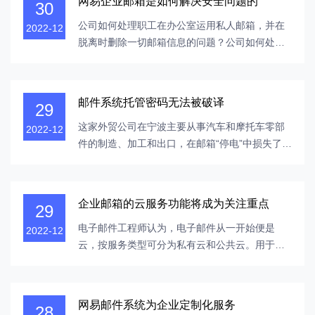
网易企业邮箱是如何解决安全问题的
30
冗余设计提高了系统性能和容错能力。这不会影
响用户的使用，因为其他服务将在服务器故障...
公司如何处理职工在办公室运用私人邮箱，并在
2022-12
脱离时删除一切邮箱信息的问题？公司如何处理
日益重要的邮箱安全问题并确保公司信息的安
全？您能够运用上网本公司邮箱处理上述一切问
题！网易商务公司全国出售服务热线：400-8808-
邮件系统托管密码无法被破译
29
348。公司的域名是公司邮箱的一致后缀，一切职
工的邮箱都“作为公司的域名”，发明了公司...
这家外贸公司在宁波主要从事汽车和摩托车零部
2022-12
件的制造、加工和出口，在邮箱“停电”中损失了
43万美元。商务部已警告外贸公司加强邮箱密码
保护，防止黑客攻击，但由于用户意识低下以及
缺乏企业电子邮件产品和技术，企业邮箱可能存
企业邮箱的云服务功能将成为关注重点
29
在安全问题。首次将动态密码保护技术应用于企
业邮箱时，解决了密码安全问题。为什么公...
电子邮件工程师认为，电子邮件从一开始便是
2022-12
云，按服务类型可分为私有云和公共云。用于自
建的COREMAIL音讯体系是一个私有云。我国第
一个中文电子邮件体系已被很多用户运用，包含
我国科学院、医疗集团、清华大学、国家期刊研
网易邮件系统为企业定制化服务
28
究所、我国建设银行和其他生活领域的139个邮