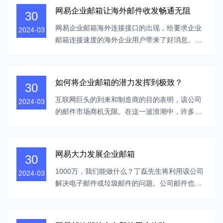
网易企业邮箱让海外邮件收发畅通无阻
30
网易企业邮箱海外连接接口的出现，给要求企业
2024-03
邮箱连接速度的海外企业用户带来了好消息。国
内邮件服务提供商通常用于根据海外服务器的建
设来提高国内邮件服务器的成功率，但这些程序
对海外邮件用户不太有用，主要是公司邮箱的邮
如何将企业邮箱的潜力发挥到极致？
30
件数据必须存储在家庭计算机室服务器中，但不
可避免的是，直接访问外国用户的速度和稳定性
互联网巨头的到来和制造商的目的表明，该公司
2024-03
受...
的邮件市场商机无限。在这一波浪潮中，许多中
小企业被私营和外国公司拒之门外。在购买邮政
产品后，由于内部促销和员工安置的分散，许多
经理感到力不从心。作为邮件供给商，网络化企
网易大力发展企业邮箱
30
业邮箱经过多年的全面服务和经验，为数百家企
业用户供给了有效的解决方案，同时进步了邮箱
1000万，我们能做什么？丁磊先生将利用该公司
2024-03
的...
解决电子邮件或垃圾邮件的问题。公司邮件也回
到了网络的关键领域。丁磊参加了该公司的“重要
活动”，并于2月在北京的五星级酒店举行。这一
次，他不是在谈论下一次养猪和出版的创意之